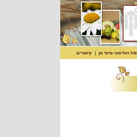
פול הוליסטי-סיסי מן
קישורים