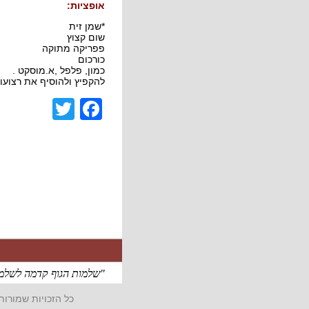
אופציות:
*שמן זית *שמן
שום קצוץ בצל 
פפריקה מתוקה פטריו
כורכום פפריקה, כ
כמון, פלפל ,א.
להקפיץ ולהוסיף את רצוע
acebook
witter
"שלמות הגוף קדמה לשלמו
כל הזכויות שמורו