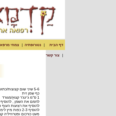
דף הבית
נטורופתיה
צמחי מרפא
צור קשר
5-6 שיני שום קצוצות/כתושות
כף שמן זית
1 ס"מ ג'ינג'ר קצוץ/מגורד
לחמם את השמן , להוסיף א
להוסיף את רצועות העוף ו
להוסיף 2-3 כפות מיץ לימון
מעט כורכום ופטרוזיליה קצו