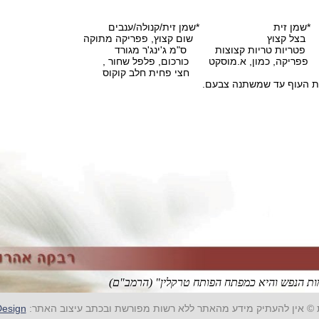
 זית *שמן זית/קנולה/ענבים
קצוץ שום קצוץ, פפריקה מתוקה
ת טריות קצוצות ס"מ ג'ינג'ר מגורד
מון, א.מוסקט כורכום, פלפל שחור ,
מוסקט . חצי פחית חלב קוקוס
ות העוף עד שמשתנה צבעם.
F
T
ת הנפש והיא כמפתח הפותח טרקלין" (הרמב"ם)
ת © אין להעתיק מידע מהאתר ללא רשות מפורשת ובכתב עיצוב האתר:
Mir Design ע