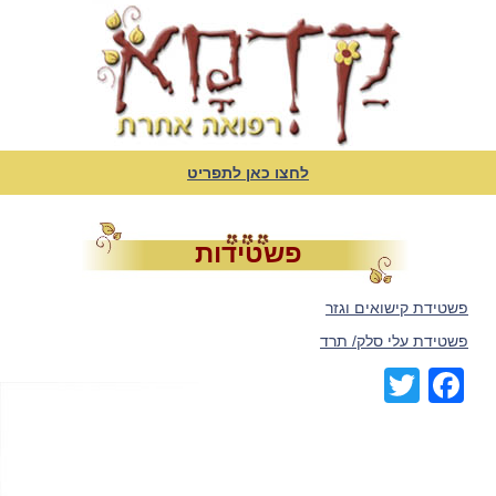
לחצו כאן לתפריט
פשטידות
פשטידת קישואים וגזר
פשטידת עלי סלק/ תרד
Facebook
Twitter