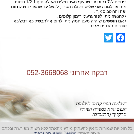
בינונית ל-7 דקות עד שהעוף מגיר נוזלים ואז להוסיף 1 1/2 כוסות
מים עד לגובה שני שליש תכולת הסיר , לבשל עד שהעוף בצבע חום
יפה והרוטב סמיך .
• להגשה ניתן לפזר גרעיני רימון קלופים .
• אם חוששים שיהיה מעט חמוץ ניתן להוסיף לתבשיל כף דבש/כף
סוכר חום/כפית אגבה.
Facebook
Twitter
רבקה אהרוני 052-3668068
"שלמות הגוף קדמה לשלמות
הנפש והיא כמפתח הפותח
טרקלין" (הרמב"ם)
כל הזכויות שמורות © אין להעתיק מידע מהאתר ללא רשות מפורשת ובכתב
עיצוב האתר:
Mir Design עיצוב גראפי