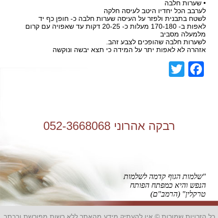
• שערות חלבה
לערבב הכל יחדיו היטב לעיסה חלקה
לשטח בתבנית ולפזר על העיסה שערות חלבה כ- חופן כף יד
לאפות ב- 170-180 מעלות כ- 20-25 דקות עד שאפויה עם קרום
מלמעלה מסביב
לשערות חלבה שהופכים לצבע זהב.
אזהרה לא לאפות יתר על המידה כי תצא יבשה ונוקשה
Facebook
Twitter
רבקה אהרוני 052-3668068
"שלמות הגוף קדמה לשלמות
הנפש והיא כמפתח הפותח
טרקלין" (הרמב"ם)
כל הזכויות שמורות © אין להעתיק מידע מהאתר ללא רשות מפורשת ובכתב