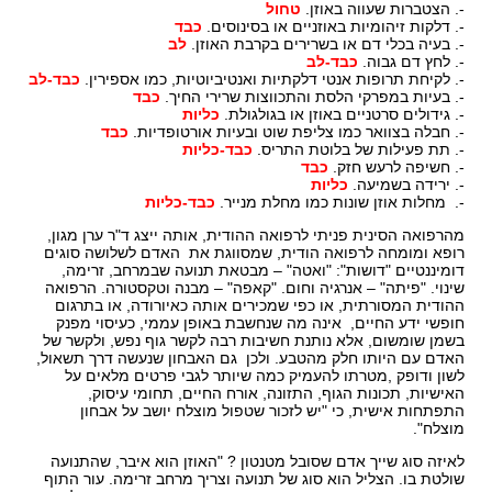
-. הצטברות שעווה באוזן.
טחול
-. דלקות זיהומיות באוזניים או בסינוסים.
כבד
-. בעיה בכלי דם או בשרירים בקרבת האוזן.
לב
-. לחץ דם גבוה.
כבד-לב
-. לקיחת תרופות אנטי דלקתיות ואנטיביוטיות, כמו אספירין.
כבד-לב
-. בעיות במפרקי הלסת והתכווצות שרירי החיך.
כבד
-. גידולים סרטניים באוזן או בגולגולת.
כליות
-. חבלה בצוואר כמו צליפת שוט ובעיות אורטופדיות.
כבד
-. תת פעילות של בלוטת התריס.
כבד-כליות
-. חשיפה לרעש חזק.
כבד
-. ירידה בשמיעה.
כליות
-. מחלות אוזן שונות כמו מחלת מנייר.
כבד-כליות
מהרפואה הסינית פניתי לרפואה ההודית, אותה ייצג ד"ר ערן מגון,
רופא ומומחה לרפואה הודית, שמסווגת את האדם לשלושה סוגים
דומיננטיים "דושות": "ואטה" – מבטאת תנועה שבמרחב, זרימה,
שינוי. "פיתה" – אנרגיה וחום. "קאפה" – מבנה וטקסטורה. הרפואה
ההודית המסורתית, או כפי שמכירים אותה כאיורודה, או בתרגום
חופשי ידע החיים, אינה מה שנחשבת באופן עממי, כעיסוי מפנק
בשמן שומשום, אלא נותנת חשיבות רבה לקשר גוף נפש, ולקשר של
האדם עם היותו חלק מהטבע. ולכן גם האבחון שנעשה דרך תשאול,
לשון ודופק ,מטרתו להעמיק כמה שיותר לגבי פרטים מלאים על
האישיות, תכונות הגוף, התזונה, אורח החיים, תחומי עיסוק,
התפתחות אישית, כי "יש לזכור שטפול מוצלח יושב על אבחון
מוצלח".
לאיזה סוג שייך אדם שסובל מטנטון ? "האוזן הוא איבר, שהתנועה
שולטת בו. הצליל הוא סוג של תנועה וצריך מרחב זרימה. עור התוף