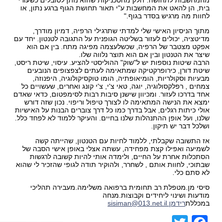
מהמחשבות לתחושה."חלק מהטכניקות שהוא נותן לסובלים כשעורי
בית, הן להאט את המחשבות ע"י תאור תחושת הגוף ברגע נתון, או
לחוות מה מרגיש בסדר בגוף."
מתוך הניסיון האישי שלי למדתי שתרגילי הרפיה, דמיון מודרך,
מדיטציה, יכולים לעזור בשליטה הגופנית על התגובה לטנטון. יחד עם
אפקט מצטבר של הרפיה, שכשלעצמה מפיגה מתח. בין אם הוא
שיצר את הטנטון ובין אם הוא תוצר נלווה שלו.
הרבה שיטות נוספות יש ל"שוק" ההוליסטי להציע. עיסוי, שיטת ריסט,
שיטת דורן, כירופרקטיקה שמתאימה לעתים לצפצופים הנובעים
מבעיות וסקולריות, הומיאופתיה, הומו טוקסיקולוגיה, היפנוזה,
צמחים , רפלקסולוגיה, יוגה, טאי צ'י, צ'י קונג ואחרים, שעשויים כל
אחד בדרכו לעזור. ומכיוון שישנן סיבות רבות לסימפטום, כדאי שאדם
ימצא את הנישה המתאימה לו לצורך טיפול וריפוי. נכון שזה דורש
אולי כיתות רגלים, אבל בדרך כמו כל דרך צוברים הבנות על האישיות
שלנו, ועל אופן ההתנהלות שלנו בחיים. והעיקר ללמוד לא לפחד כלל.
ושלכל דבר יש תיקון.
אז התשובה שקבלתי, ללמוד לחיות עם הטנטון, שהייתה קשה
לשמיעה ואפילו קצת מפחידה, עשתה אצלי באופן אישי הסבה של
הסתכלות אחרת על החיים, ולימדה אותי להיות קשובה לרגשות
שבתוכי, לחוות אותם , לשחרר, ולהוקיר תודה לגופי שהזכיר לי שהוא
לא סתם כלי.
סיסי מן.מטפלת רב תחומית ברפואה משלימה.מעבירה תהליכי
מודעות ושינוי ליחידים וקבוצות.מנחה
במכללת
רידמן.sisiman@013.net.il