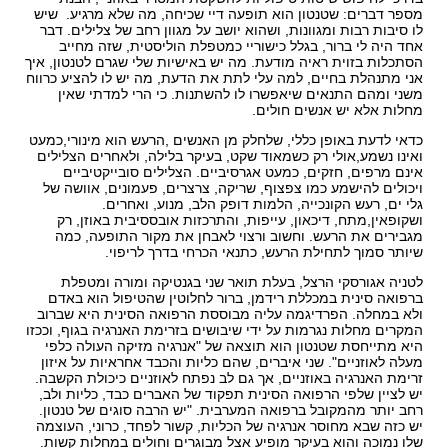
מספר דברים: שטנטון הוא תופעה דיי שכיחה, מה שלא מרגיע. שיש
לו סיבות רבות ומגוונות, ושהוא יושב על מגוון רחב של צלילים. דבר
אחד היה לי ברור, בגלל כישוריי כמטפלת הוליסטית, שזה מחייב
הסתכלות בזוית ראיה מודעת. מה יש באישיות שלי שגרם לטנטון, איך
אני מתנהלת בחיים, למה עלי לתת את הדעת, מה יש לו להציע כרווח
משני ומהם התנאים שיאפשרו לו להשתנות. כי הרי למדתי שאין
מחלות אלא יש אנשים חולים.
כדאי לדעת באופן כללי, שלחלק מן האנשים ,הרעש הוא מינורי,כמעט
ואינו נשמע,אולי רק כשמאוד שקט, בעיקר בלילה, ולאחרים הצלילים
אינם מרפים, חזקים, כמעט אגרסיביים. הצלילים סובייקטיביים
ויכולים להישמע כמו צפצוף, שריקה, צרצרים, פעמונים, אוושה של
גלי ים, רעש הקונכייה, הלמות דופק הלב, מנוע, ואחרים.
ושקופאין,מתח, דיכאון, עייפות, והתרכזות אובססיבית באוזן, רק
מגבירים את הרעש. וחשוב ורצוי לאבחן את מקור התופעה, כמה
שיותר סמוך לתחילת הרעש, כתנאי הכרחי בדרך לריפוי.
לטניה אגורסקי הרצל, בעלת תואר שני בגנטיקה ומורה ומטפלת
ברפואה סינית במכללת רידמן, ברור לחלוטין שהטיפול הוא באדם
ולא במחלה. הפרדיגמה עליה מבוססת הרפואה הסינית היא שברוב
המקרים מחלות נגרמות על ידי שיבושים בזרימת האנרגיה בגוף, וככזו
היא מתייחסת שטנטון הוא תוצאה של "אנרגיה מזיקה העולה כלפי
מעלה לאוזניים". שני איברים, שהם כליות והכבד אחראיות על איזון
זרימת האנרגיה באוזניים, אך גם לב נפתח לאוזניים כיכולת הקשבה.
יש לציין שלפי הרפואה הסינית תפקוד של האברים כבד, כליות ולב,
רחב יותר מהמקובל ברפואה המערבית. "יש הרבה סוגים של טנטון.
יש כזה שבא מחוסר אנרגיה של הכליות, קשור לפחד, כרוני, העוצמה
שלו נמוכה והוא בעיקר מופיע אצל מבוגרים וחולים במחלות קשות.