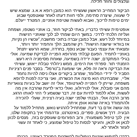
וצלצולים וחוזר חלילה.
הביקור המחייב הראשון שעשיתי הוא כמובן רופא א.א.ג. שמצא שיש
לי שעווה, שיצרה סתימה, ולפי חוות דעתו לאחר שאטפטף שבוע
ימים טיפות לריכוך, ואבוא לעשות שטיפת אוזניים, המטרד ייעלם.
אופטימית עשיתי כדבריו, באתי לביקור חוזר, בו אוזניי נשטפו, ושמחה
ועליזה הלכתי לדרכי. במשך היום שמתי לב לכך שאוזניי רגישות
במיוחד לכל רעש, אבל כמובן עברה בתוכי מחשבה,"עכשיו הן נקיות,
אז בוודאי שישנה רגישות". רק שהמצב הלך והחמיר יותר ויותר,
ומצאתי את עצמי כעבור שבוע נוסף, בחרדה, שמא הרעש יתנחל
באוזניי לתמיד. הפעם קבלתי מהרופא הפנייה לבדיקת שמיעה. אולי
בגילי המתקדם, ישנה ירידה בשמיעה, שאחת מסימניה היא רעש.
הזמנתי תור. ספרתי את הימים, ממש ניהלתי טבלת ייאוש, עשיתי
את הבדיקה וראה זה פלא, אני שומעת ב"נורמל". בסבר פנים רציניות
הסביר לי ידידי המלומד, שמרוב ביקורים אצלו ניסה להיות נחמד
אליי, שמבחינתו הוא מיצה את הכשרתו, ואני צריכה לפנות לרופא
משפחה, שייתן לי הפנייה לאורטופד, אולי זה יושב על בעיות צוואריות
מהם אני סובלת, אולי לנוירולוג, ואולי כדאי לדעת שהרבה אין מה
לעשות, אלא ללמוד לחיות עם זה, דבר שנשמע לי הזוי לאותו הרגע.
מרוב הרבה אולי, הבנתי שלפני ישנה בעיה רצינית, שעלי להכירה
ולהתמודד באיזה שהוא אופן איתה.
מה עושה אדם בר דעת, שמתחיל להרגיש נואש, מתחיל ללמוד על
הבעיה. דרך אנשים, ספרים, באינטרנט, ונדהמתי איך בתקופה שלנו,
אין לכך טיפול משמעותי, ורוב הפורומים שעוסקים בזה, מנסים לכוון
לכאן או לכאן, והעיקר לנסות כל טיפול שמוצע, כי לאחד זה עשוי
לעזור ולאחר לא.
בדרכי לחיפוש שיטות טיפוליות להשקטת המטרד באוזניי, הבנתי