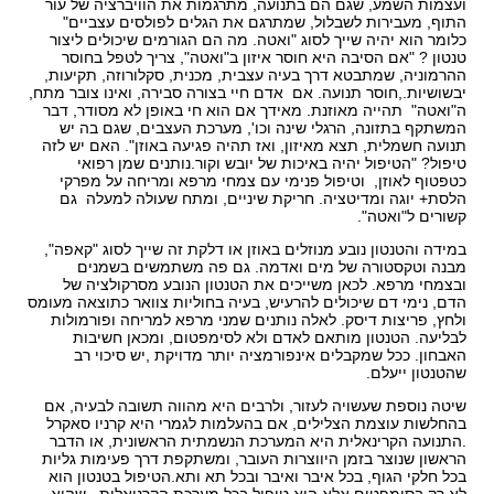
ועצמות השמע, שגם הם בתנועה, מתרגמות את הוויברציה של עור
התוף, מעבירות לשבלול, שמתרגם את הגלים לפולסים עצביים"
כלומר הוא יהיה שייך לסוג "ואטה. מה הם הגורמים שיכולים ליצור
טנטון ? "אם הסיבה היא חוסר איזון ב"ואטה", צריך לטפל בחוסר
ההרמוניה, שמתבטא דרך בעיה עצבית, מכנית, סקלורוזה, תקיעות,
יבשושיות.,חוסר תנועה. אם אדם חיי בצורה סבירה, ואינו צובר מתח,
ה"ואטה" תהייה מאוזנת. מאידך אם הוא חי באופן לא מסודר, דבר
המשתקף בתזונה, הרגלי שינה וכו', מערכת העצבים, שגם בה יש
תנועה חשמלית, תצא מאיזון, ואז תהיה פגיעה באוזן". האם יש לזה
טיפול? "הטיפול יהיה באיכות של יובש וקור.נותנים שמן רפואי
כטפטוף לאוזן, וטיפול פנימי עם צמחי מרפא ומריחה על מפרקי
הלסת+ יוגה ומדיטציה. חריקת שיניים, ומתח שעולה למעלה גם
קשורים ל"ואטה".
במידה והטנטון נובע מנוזלים באוזן או דלקת זה שייך לסוג "קאפה",
מבנה וטקסטורה של מים ואדמה. גם פה משתמשים בשמנים
ובצמחי מרפא. לכאן משייכים את הטנטון הנובע מסרקולציה של
הדם, נימי דם שיכולים להרעיש, בעיה בחוליות צוואר כתוצאה מעומס
ולחץ, פריצות דיסק. לאלה נותנים שמני מרפא למריחה ופורמולות
לבליעה. הטנטון מותאם לאדם ולא לסימפטום, ומכאן חשיבות
האבחון. ככל שמקבלים אינפורמציה יותר מדויקת ,יש סיכוי רב
שהטנטון ייעלם.
שיטה נוספת שעשויה לעזור, ולרבים היא מהווה תשובה לבעיה, אם
בהחלשות עוצמת הצלילים, אם בהעלמות לגמרי היא קרניו סאקרל
.התנועה הקרינאלית היא המערכת הנשמתית הראשונית, או הדבר
הראשון שנוצר בזמן היווצרות העובר, ומשתקפת דרך פעימות גליות
בכל חלקי הגוף, בכל איבר ואיבר ובכל תא ותא.הטיפול בטנטון הוא