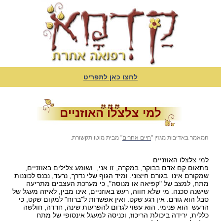
לחצו כאן לתפריט
למי צלצלו האוזניים
המאמר באדיבות מגזין "
חיים אחרים
" מבית מוטו תקשורת.
למי צלצלו האוזניים
פתאום קם אדם בבוקר, במקרה, זו אני, ושומע צלילים באוזניים,
שמקורם אינו בגורם חיצוני. ומיד הגוף שלי נדרך, נרעד, נכנס לכוננות
מתח, למצב של "קפיאה או מנוסה", כי מערכת העצבים מתריעה
שישנה סכנה. מי שלא חווה, רעש באוזניים, אינו מבין, לאיזה מעגל של
סבל הוא גורם. אין רגע שקט. ואין אפשרות ל"ברוח" למקום שקט, כי
הרעש הוא פנימי. הוא עשוי לגרום להפרעות שינה, חרדה, חולשה
כללית, ירידה ביכולת הריכוז, וכניסה למעגל אינסופי של מתח