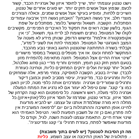
וישנו טנטון עוצמתי יותר, שייך לחוסר איזון של אנרגיית הכבד, קשור
לכעס, שנפוץ אצל אנשים חזקים יותר. יש סוגים אחרים של טנטון,
השייכים ללחות, ומופיע בעיקר אצל אנשים שמנים, וכאלה הצורכים
מוצרי חלב. איך נעשה האבחון? "האבחון נעשה דרך ארבעה עמודים:
הסתכלות. הקשבה. תשאול ומישוש".כלומר, מסתכלים על שפת
הגוף, בלשון שבה רואים את תפקוד כל האיברים הפנימיים, מקשיבים
לקולו של המטופל, נותנים תשומת לב לריח גוף, תשאול, "כי אין
אקופונקטורה אילמת" ומישוש הדופק, שנותן מידע לא מעטה על
המצב האנרגטי של המטופל. הסכמתי לתת את לשוני ל"מדע",
וקבלתי בשורה התחתונה שהטנטון החוגג באוזני נובע מהכבד,
המתקשר למתח וכעס. אז איך מטפלים בנושא? במספר מישורים
"שינוי אורח החיים אצל המטופל: תזונה מתאימה (להפחית מזון
בטעם חמוץ חזק כגון חומץ, תפוזים וחריף מדיי כגון סחוג ואלכהול,
לאכול יותר קטניות ועלים ירוקים המחזקים כליות, וטחינה כעוזרת
לכבד). שהייה בטבע, הקשבה למוסיקה, צמחי מרפא, אלה שמחזקים
כליות ומרגיעים כבד, מדיטציה, עיסוי מסביב לאוזן וכמובן דיקור
ותרגילים שמורידים אנרגיה וממרכזים אותה כלפי מטה, לכיוון האגן
כמו צ'י קונג". שום טיפול לא יעזור אם לא נרגיע את המתח המעלה
אנרגיה כלפי מעלה, ראש וראשונה. כל סימפטום הוא קצה הקרחון של
חוסר איזון, ובודאי טנטון, שמרמז על חוסר איזון כללי(אוזן+איזון).כל
מחלה היא מורה שמלמדת אותנו על עצמנו. יש להביא מודעות
לחיינו.אופן החשיבה וההתנהלות ביום יום."לרפואה המערבית אין
לזה פתרון,ואם כן זה על חשבון תופעות לוואי. הטיפול האמיתי הוא
שינוי אורח חיים, התאמת עצמנו לעונות השנה, לגיל, וקודם כל
מודעות שאפשר לפתח, בעזרת תרגילי צ'י קונג ומדיטציה".
מה הן הסיבות לטנטון? (יש לשים בתוך משבצת)
-. פתולוגיה של האוזן התיכונה או עצב השמע.
כליות