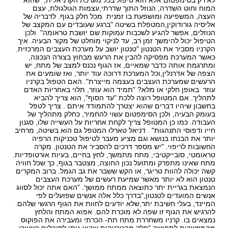
לא רק בסימפטום אלא הוא טיפול בכל מערכת הקרניאלית, שהוא
המוח וחוט השדרה, הנוזל התוך שדרתי,עצמות הגולגולת, עצם
העצה, המשפיעה ומושפעת בו זמנית מכל חלק בגוף. לדבריה של
אליסיה גורודוקין,המטפלת בשיטה "ברגע שעובדים עם המקצב של
הנוזלים, אפשר להגיע לשכבות עמוקות שם יושבת טראומה" ולכן
הטיפול יכול להימשך זמן רב, עד לניקוי מוחלט של מקור הבעיה. איך
הקרניו מסביר את הטנטון "טנטון יושב על מערכת העצבים המרכזית.
כאשר המערכת מפסיקה להבין את הרעש מבחוץ בצורה הנכונה,
ומתרגמת אותה כדבר שמאיים, אז הגוף נכנס למצב של מתח, יש
הצפה של אדרנלין,וכל המערכת דרוכה עוד יותר, ואז שומעים את
הרעשים שמערכת העצבים בעצמה מייצרת". האם הטפול בקרניו
עוזר באופן חלקי או מלא? "תמיד הוא עוזר, תלוי באחריות האדם
לתהליך. אם המטופל רוצה ללכת "עד הסוף", הוא צריך להביא
בחשבון שיהיו דברים שהוא יצטרך להתמודד איתם . צריך לטפל
בעומק הבעיה, ולכן הסימפטום עשוי להחמיר, כחלק מתהליך של
העבודה. כמו כן המטופל צריך לקחת אחריות על העשייה שלו, סגנון
חייו ודפוסי התנהגות" . דניאל טארלו המטפל גם הוא בשיטה, מרחיב
יותר את הבנתו בנושא וגם מציע מעבר לטיפול טכניקות הרפיה
החשובות לריפוי. "יש מספר דרכים להסביר את הטנטון. מקרה
טראומטי, סובייקטיבי, מתח מתמשך, לחץ בחיים, בעיות אורטופדיות.
מתח שאינו מתפרק ומתועל נכון החוצה, מצטבר בגוף, כך שכל חוויה
קשה יכולה להוות טריגר, או הקש ששבר את גב הגמל. ברוב המקרים
טנטון הוא לא יותר מאשר שמיעת רעשים של מערכת העצבים
הנמצאת בגריית יתר כתוצאה ממתח ממושך. "האם אתה יכול לסווג
אנשים המועדים לטנטון,"בדרך כלל אלה אנשים שפועלים לפי
המיינד, בעלי חשיבת יתר,שלא יודעים לחוות את הגוף הרגשי שלהם.
להרגיש את הגוף זו שפה לא מוכרת להם. אפוא המתח והלחץ
נמצאים בו. קרניו משחררת מתח תת- הכרתי ומעבירה את הפוקוס