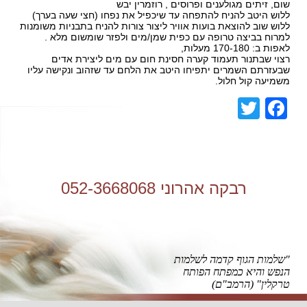
שום, זיתים מגולענים ופרוסים , רוזמרין יבש
ללוש היטב להניח להתפחה עד שיכפיל את נפחו (חצי שעה בערך)
ללוש שוב להוצאת בועות אוויר ליצור צורות להניח בתבניות משומנות
למרוח בביצה טרופה עם כפית שמן/מים ולפזר שומשום מלא .
לאפות ב: 170-180 מעלות,
רצוי שבתנור תעמוד קערה חסינת חום עם מים ליצירת אדים
שבעזרתם השמרים יתפיחו היטב את הלחם עד שזהוב ונקישה עליו
משמיעה קול חלול.
Facebook
Twitter
רבקה אהרוני 052-3668068
"שלמות הגוף קדמה לשלמות
הנפש והיא כמפתח הפותח
טרקלין" (הרמב"ם)