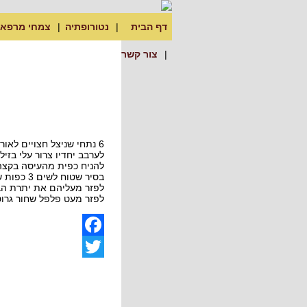
דף הבית
נטורופתיה
צמחי מרפא
צור קשר
6 נתחי שניצל חצויים לאורכם
לערבב יחדיו צרור עלי בזיליקום קצוצים + 8 שיני ש
להניח כפית מהעיסה בקצה 
בסיר שטוח לשים 3 כפות שמן זית לחמם מעט ולהניח כל גלילת שניצל עם הפתח כלפי מטה. לטיגון קצר ולהופכם, עד שצבעם נהיה לבן.
לפזר מעליהם את יתרת הבזיליק
לפזר מעט פלפל שחור גרוס
Facebook
Twitter