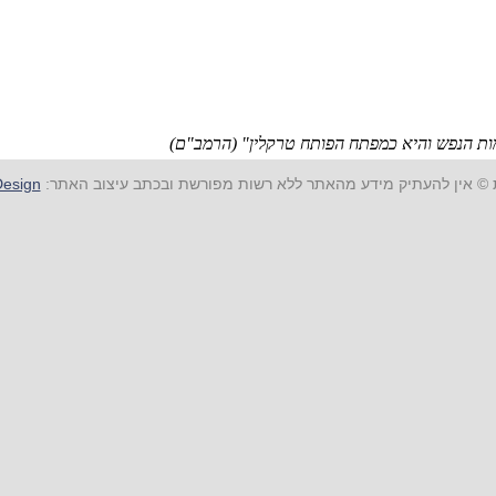
ת הנפש והיא כמפתח הפותח טרקלין" (הרמב"ם)
ת © אין להעתיק מידע מהאתר ללא רשות מפורשת ובכתב עיצוב האתר:
Mir Design ע