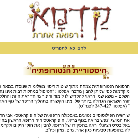
לחצו כאן לתפריט
היסטוריית הנטורופתיה
מוקדמות כפי שניתן להבין מדברי אפלטון: "הטיפול במחלות רבות אינו נה
השלם – נושא שמן הראוי להקדיש לו לימוד וחינוך מיוחד זאת היות והחלק 
זוהי השגיאה הגדולה ביותר של ימינו הקשורה בתהליך הריפוי של גוף הא
" (אפלטון 347-427 לפנה"ס).
את המושג "נפש בריאה בגוף בריא". היפוקראטס היה הרופא הראשון בהי
בעל בסיס רציונלי וראה בתפקידו של הרופא להבין את חוקי היקום ולקי
לה בתופעות טבעיות כגון אויר, מים, מזון וכיו"ב.