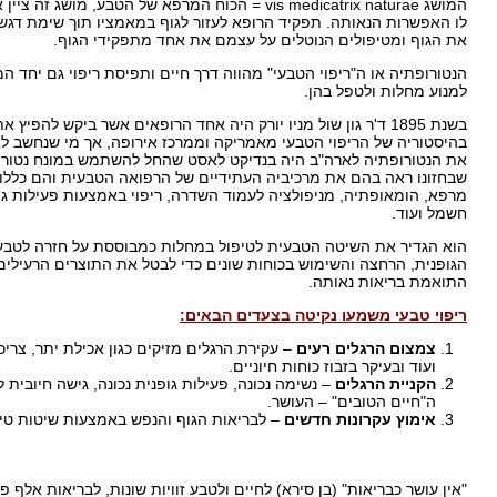
המושג vis medicatrix naturae = הכוח המרפא של הטבע,
לו האפשרות הנאותה. תפקיד הרופא לעזור לגוף במאמציו תוך שימת דגש
את הגוף ומטיפולים הנוטלים על עצמם את אחד מתפקידי הגוף.
הנטורופתיה או ה"ריפוי הטבעי" מהווה דרך חיים ותפיסת ריפוי גם יחד
למנוע מחלות ולטפל בהן.
בשנת 1895 ד'ר גון שול מניו יורק היה אחד הרופאים אשר ביקש להפ
בהיסטוריה של הריפוי הטבעי מאמריקה וממרכז אירופה, אך מי שנחשב לא
שבחזונו ראה בהם את מרכיביה העתידיים של הרפואה הטבעית והם כללו 
מרפא, הומאופתיה, מניפולציה לעמוד השדרה, ריפוי באמצעות פעילות גו
חשמל ועוד.
הוא הגדיר את השיטה הטבעית לטיפול במחלות כמבוססת על חזרה לטבע 
הגופנית, הרחצה והשימוש בכוחות שונים כדי לבטל את התוצרים הרעילים
התואמת בריאות נאותה.
ריפוי טבעי משמעו נקיטה בצעדים הבאים:
1.
צמצום הרגלים רעים
– עקירת הרגלים מזיקים כגון אכילת יתר, צריכ
ועוד ובעיקר בזבוז כוחות חיוניים.
2.
הקניית הרגלים
– נשימה נכונה, פעילות גופנית נכונה, גישה חיובי
ה"חיים הטובים" – העושר.
3.
אימוץ עקרונות חדשים
– לבריאות הגוף והנפש באמצעות שיטות טיפ
"אין עושר כבריאות" (בן סירא) לחיים ולטבע זוויות שונות, לבריאות אלף 