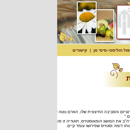
פול הוליסטי-סיסי מן
קישורים
ת
מש כמתווך בין חיי האורגניזם והסביבה החיצונית שלו, האדם נוטה לשמור
."
ניברסיטת הרווארד שבארה"ב את המושג הומאוסטזיס, תאוריה זו פותחה