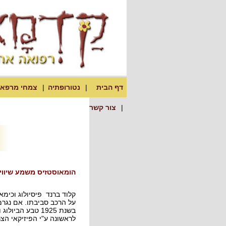
דף הבית
נטורופתיה
צמחי מרפא
צור קשר
הומאוסטזיס משמע שיווי
על הרכב סביבתו. אם נגרמ
לראשונה ע"י הפיזיקאי הצרפתי קלוד ברנד בשנת 1885. המושג נגזר משתי מי