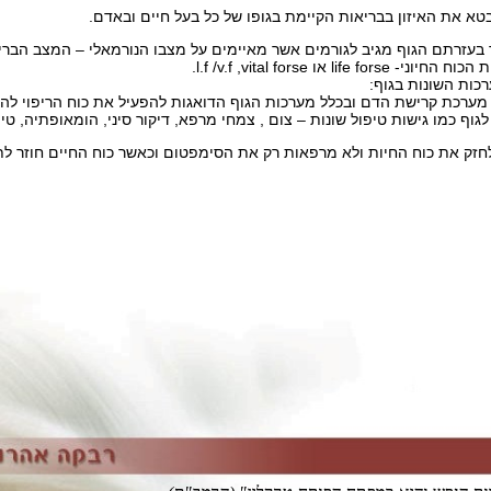
א את האיזון בבריאות הקיימת בגופו של כל בעל חיים ובאדם.
ר בעזרתם הגוף מגיב לגורמים אשר מאיימים על מצבו הנורמאלי – המצב הברי
l או l.f /v.f ,vital forse.
רכות השונות בגוף:
מערכת קרישת הדם ובכלל מערכות הגוף הדואגות להפעיל את כוח הריפוי להחזר
גוף כמו גישות טיפול שונות – צום , צמחי מרפא, דיקור סיני, הומאופתיה, טיפו
לחזק את כוח החיות ולא מרפאות רק את הסימפטום וכאשר כוח החיים חוזר לתי
F
T