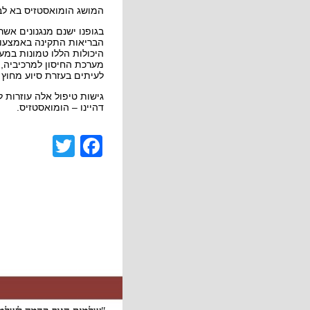
המושג הומואסטזיס בא לבט
בגופנו ישנם מנגנונים אש
הבריאות התקינה באמצעות הכוח החיוני- ife forse
היכולות הללו טמונות במע
מערכת החיסון למרכיביה, 
לעיתים בעזרת סיוע מחוץ ל
גישות טיפול אלה עוזרות 
דהיינו – הומואסטזיס.
acebook
witter