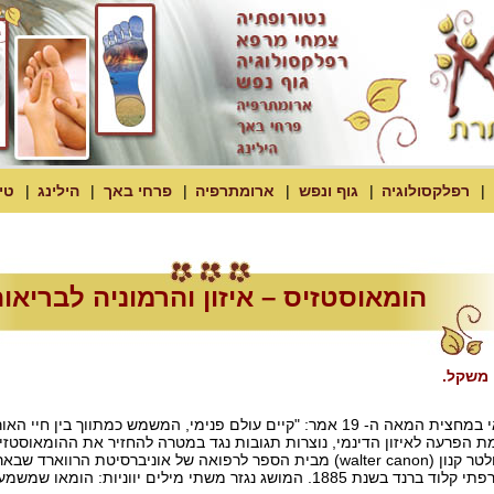
רפלקסולוגיה
גוף ונפש
ארומתרפיה
פרחי באך
הילינג
טי
הומאוסטזיס – איזון והרמוניה לבריאו
 משקל.
קלוד ברנד פיסיולוג וכימאי במחצית המאה ה- 19 אמר: "קיים עולם פנימי, המש
ת הפרעה לאיזון הדינמי, נוצרות תגובות נגד במטרה להחזיר את ההומאוסטזיס
בשנת 1925 טבע הביולוג ולטר קנון (walter canon) מבית הספר לרפואה של או
לים יווניות: הומאו שמשמעותו דומה וסטזיס שפירושו עומד קיים.