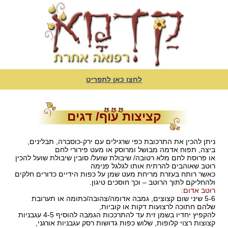
לחצו כאן לתפריט
קציצות עוף/ דגים
ניתן להכין את התרכובת כפי שרגילים עם ירק-כוסברה, תבלינים,
ביצה, תפוח אדמה מבושל ומרוסק או מעט פירורי לחם
או פרוסת לחם מלא רטובה/ שיבולת שועל/ סובין שיבולת שועל להכין
רוטב שאוהבים להרתיח אותו לגלגל פנימה
כאשר רותח בעזרת מריחת מעט שמן על כפות הידיים כדורים חלקים
ולהחליקם לתוך הרוטב – וכך חוסכים טיגון.
רוטב אדום:
5-6 שיני שום קצוצים, גמבה אדומה/צהובה/כתומה או תערובת
שלהם חתוכה לרצועות דקות או קוביות,
להקפיץ יחדיו בשמן זית עד להתרככות הגמבה להוסיף 4-5 עגבניות
קצוצות רצוי קלופות, שלוש כפות גדושות רסק עגבניות אורגני,