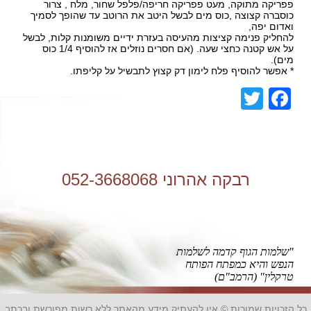
פפריקה מתוקה, מעט פפריקה חריפה/פלפל שחור, מלח , צרור
כוסברה קצוצה ,כוס מים לבשל היטב את הרוטב עד שהופך לסמיך
ואדום יפה,
להחליק פנימה קציצות מהעיסה בעזרת ידיים משומנות קלות, לבשל
על אש קטנה כחצי שעה. (אם חסרים נוזלים אז להוסיף 1/4 כוס
מים).
* אפשר להוסיף פלח לימון דק קצוץ לתבשיל על קליפתו.
Facebook
Twitter
רבקה אהרוני 052-3668068
"שלמות הגוף קדמה לשלמות
הנפש והיא כמפתח הפותח
טרקלין" (הרמב"ם)
כל הזכויות שמורות © אין להעתיק מידע מהאתר ללא רשות מפורשת ובכתב