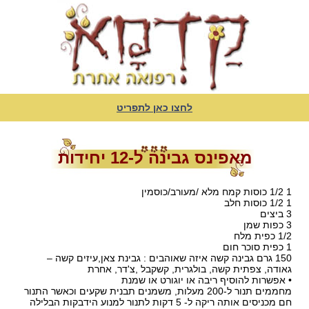
לחצו כאן לתפריט
מאפינס גבינה ל-12 יחידות
1 1/2 כוסות קמח מלא /מעורב/כוסמין
1 1/2 כוסות חלב
3 ביצים
3 כפות שמן
1/2 כפית מלח
1 כפית סוכר חום
150 גרם גבינה קשה איזה שאוהבים : גבינת צאן,עיזים קשה –
גאודה, צפתית קשה, בולגרית, קשקבל ,צ'דר, אחרת
• אפשרות להוסיף ריבה או יוגורט או שמנת
מחממים תנור ל-200 מעלות, משמנים תבנית שקעים וכאשר התנור
חם מכניסים אותה ריקה ל- 5 דקות לתנור למנוע הידבקות הבלילה